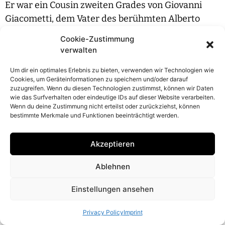
Er war ein Cousin zweiten Grades von Giovanni
Giacometti, dem Vater des berühmten Alberto
Giacometi. Die breit angelegte Schau „Augusto
Cookie-Zustimmung
Giacometti- Freiheit – Auftrag“ im Aargauer
verwalten
Kunsthaus zeigt zum ersten Mal alle Facetten des
Um dir ein optimales Erlebnis zu bieten, verwenden wir Technologien wie
künstlerischen Schaffens dieser zentralen Figur in
Cookies, um Geräteinformationen zu speichern und/oder darauf
der Entwicklung der modernene Schweizer Kunst
zuzugreifen. Wenn du diesen Technologien zustimmst, können wir Daten
wie das Surfverhalten oder eindeutige IDs auf dieser Website verarbeiten.
in der ersten Hälfte des 20. Jahrhunderts.
Wenn du deine Zustimmung nicht erteilst oder zurückziehst, können
bestimmte Merkmale und Funktionen beeinträchtigt werden.
Akzeptieren
Read | Download PDF
Ablehnen
Einstellungen ansehen
© 2026 Nana Pernod
Imprint
Privacy Policy
Privacy Policy
Imprint