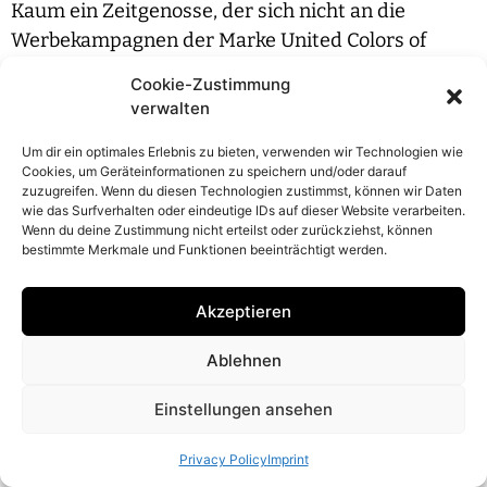
Kaum ein Zeitgenosse, der sich nicht an die
Werbekampagnen der Marke United Colors of
Benetton aus den 1990ern erinnern könnte. Es
Cookie-Zustimmung
sind Fotografien, die für ein Label werben und
verwalten
gleichzeitig enorm starke Aussagen zu brisanten
Um dir ein optimales Erlebnis zu bieten, verwenden wir Technologien wie
politischen und gesellschaftlichen Themen tragen.
Cookies, um Geräteinformationen zu speichern und/oder darauf
Mit Zürich verbindet Toscani seine Ausbildung an
zuzugreifen. Wenn du diesen Technologien zustimmst, können wir Daten
wie das Surfverhalten oder eindeutige IDs auf dieser Website verarbeiten.
der damaligen Kunstgewerbeschule.
Wenn du deine Zustimmung nicht erteilst oder zurückziehst, können
bestimmte Merkmale und Funktionen beeinträchtigt werden.
Akzeptieren
Read | Download PDF
Ablehnen
Einstellungen ansehen
© 2026 Nana Pernod
Imprint
Privacy Policy
Privacy Policy
Imprint