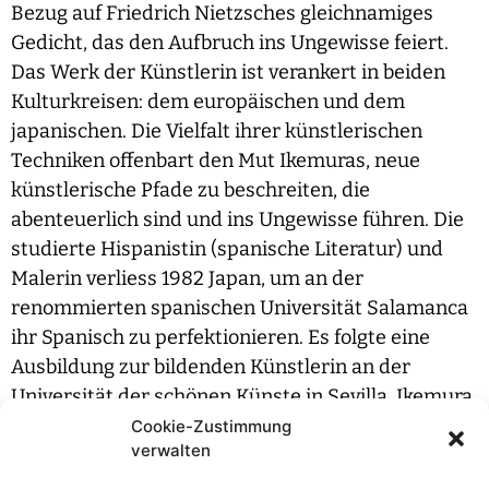
Bezug auf Friedrich Nietzsches gleichnamiges
Gedicht, das den Aufbruch ins Ungewisse feiert.
Das Werk der Künstlerin ist verankert in beiden
Kulturkreisen: dem europäischen und dem
japanischen. Die Vielfalt ihrer künstlerischen
Techniken offenbart den Mut Ikemuras, neue
künstlerische Pfade zu beschreiten, die
abenteuerlich sind und ins Ungewisse führen. Die
studierte Hispanistin (spanische Literatur) und
Malerin verliess 1982 Japan, um an der
renommierten spanischen Universität Salamanca
ihr Spanisch zu perfektionieren. Es folgte eine
Ausbildung zur bildenden Künstlerin an der
Universität der schönen Künste in Sevilla. Ikemura
blieb in Europa. Ihr Werk spiegelt diesen
Cookie-Zustimmung
verwalten
einzigartigen Werdegang: zwischen Sprache,
bildender Kunst und diesen zwei kulturellen